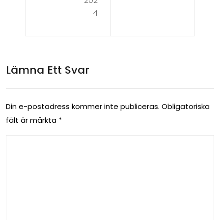
202
Pro:
4
e
En
13:
Bud
Bal
get
Lämna Ett Svar
ans
kla
Mell
ssik
an
Din e-postadress kommer inte publiceras.
Obligatoriska
er
fält är märkta
*
Pris
Tes
och
tad
Pre
202
sta
4
nd
a