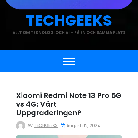
TECHGEEKS
ALLT OM TEKNOLOGI OCH AI – PÅ EN OCH SAMMA PLATS
Xiaomi Redmi Note 13 Pro 5G
vs 4G: Värt
Uppgraderingen?
Av
TECHGEEKS
Augusti 12, 2024