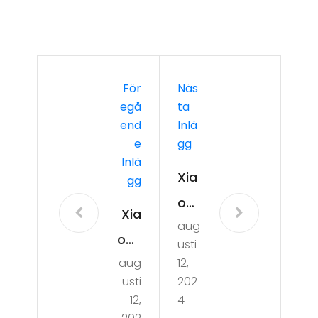
För
Näs
Egå
Ta
End
Inlä
E
Gg
Inlä
Xia
Gg
omi
Xia
aug
Red
omi
usti
mi
aug
12,
Red
Not
usti
202
mi
12,
4
e 10
Not