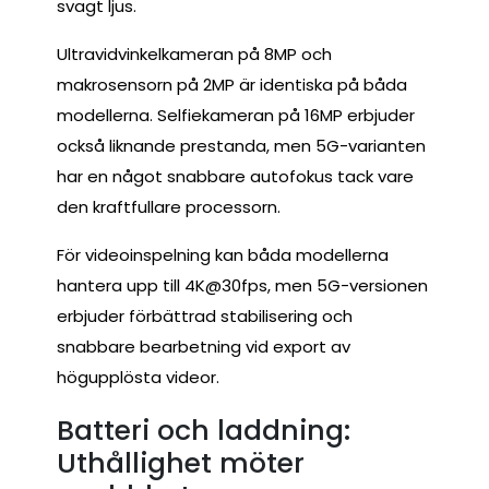
svagt ljus.
Ultravidvinkelkameran på 8MP och
makrosensorn på 2MP är identiska på båda
modellerna. Selfiekameran på 16MP erbjuder
också liknande prestanda, men 5G-varianten
har en något snabbare autofokus tack vare
den kraftfullare processorn.
För videoinspelning kan båda modellerna
hantera upp till 4K@30fps, men 5G-versionen
erbjuder förbättrad stabilisering och
snabbare bearbetning vid export av
högupplösta videor.
Batteri och laddning:
Uthållighet möter