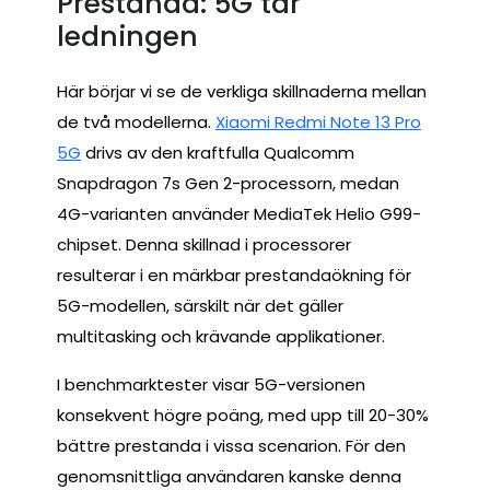
Prestanda: 5G tar
ledningen
Här börjar vi se de verkliga skillnaderna mellan
de två modellerna.
Xiaomi Redmi Note 13 Pro
5G
drivs av den kraftfulla Qualcomm
Snapdragon 7s Gen 2-processorn, medan
4G-varianten använder MediaTek Helio G99-
chipset. Denna skillnad i processorer
resulterar i en märkbar prestandaökning för
5G-modellen, särskilt när det gäller
multitasking och krävande applikationer.
I benchmarktester visar 5G-versionen
konsekvent högre poäng, med upp till 20-30%
bättre prestanda i vissa scenarion. För den
genomsnittliga användaren kanske denna