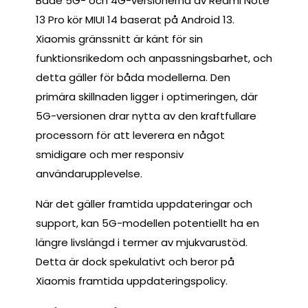
Både 5G- och 4G-versionerna av Redmi Note
13 Pro kör MIUI 14 baserat på Android 13.
Xiaomis gränssnitt är känt för sin
funktionsrikedom och anpassningsbarhet, och
detta gäller för båda modellerna. Den
primära skillnaden ligger i optimeringen, där
5G-versionen drar nytta av den kraftfullare
processorn för att leverera en något
smidigare och mer responsiv
användarupplevelse.
När det gäller framtida uppdateringar och
support, kan 5G-modellen potentiellt ha en
längre livslängd i termer av mjukvarustöd.
Detta är dock spekulativt och beror på
Xiaomis framtida uppdateringspolicy.