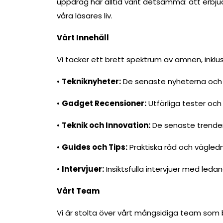
uppdrag har alltid varit detsamma: att erbj
våra läsares liv.
Vårt Innehåll
Vi täcker ett brett spektrum av ämnen, inklus
•
Tekniknyheter:
De senaste nyheterna och 
•
Gadget Recensioner:
Utförliga tester oc
•
Teknik och Innovation:
De senaste trender
•
Guides och Tips:
Praktiska råd och vägledni
•
Intervjuer:
Insiktsfulla intervjuer med leda
Vårt Team
Vi är stolta över vårt mångsidiga team som 