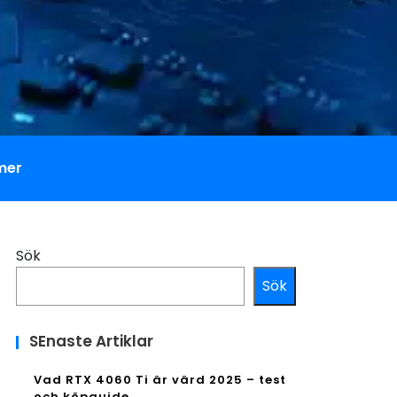
mer
Sök
Sök
SEnaste Artiklar
Vad RTX 4060 Ti är värd 2025 – test
och köpguide