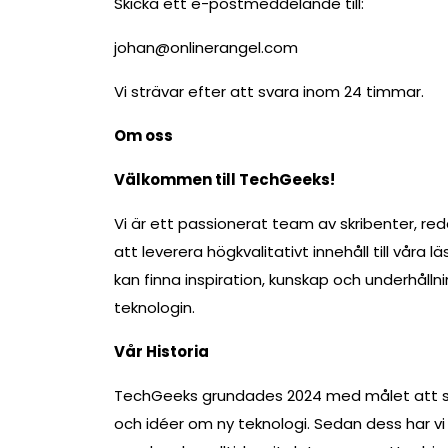
Skicka ett e-postmeddelande till:
johan@onlinerangel.com
Vi strävar efter att svara inom 24 timmar.
Om oss
Välkommen till TechGeeks!
Vi är ett passionerat team av skribenter, re
att leverera högkvalitativt innehåll till våra l
kan finna inspiration, kunskap och underhåll
teknologin.
Vår Historia
TechGeeks grundades 2024 med målet att sk
och idéer om ny teknologi. Sedan dess har v