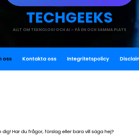
TECHGEEKS
ALLT OM TEKNOLOGI OCH AI – PÅ EN OCH SAMMA PLATS
 oss
Kontakta oss
Integritetspolicy
Disclai
g! Har du frågor, förslag eller bara vill säga hej?