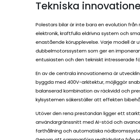
Tekniska innovationer
Polestars bilar är inte bara en evolution frå
elektronik, kraftfulla eldrivna system och sma
enastående körupplevelse. Varje modell är
dubbelmotorssystem som ger en imponerande
entusiasten och den tekniskt intresserade fö
En av de centrala innovationerna är utveckli
byggda med 400V-arkitektur, möjliggör snabb
balanserad kombination av räckvidd och pr
kylsystemen säkerställer att effekten bibehå
Utöver den rena prestandan ligger ett starkt 
användargränssnitt med AI-stöd och avanc
farthållning och automatiska nödbromssyste
Genom att sammanföra realtidsdata från sens