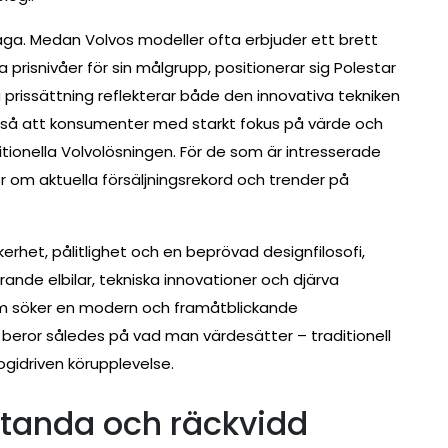
äga. Medan Volvos modeller ofta erbjuder ett brett
prisnivåer för sin målgrupp, positionerar sig Polestar
prissättning reflekterar både den innovativa tekniken
kså att konsumenter med starkt fokus på värde och
tionella Volvolösningen. För de som är intresserade
 om aktuella försäljningsrekord och trender på
erhet, pålitlighet och en beprövad designfilosofi,
nde elbilar, tekniska innovationer och djärva
som söker en modern och framåtblickande
 beror således på vad man värdesätter – traditionell
ogidriven körupplevelse.
estanda och räckvidd