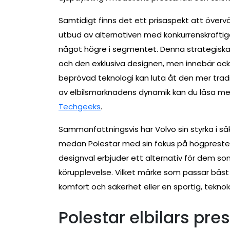
Samtidigt finns det ett prisaspekt att överv
utbud av alternativen med konkurrenskraftiga 
något högre i segmentet. Denna strategiska 
och den exklusiva designen, men innebär oc
beprövad teknologi kan luta åt den mer tradi
av elbilsmarknadens dynamik kan du läsa mer
Techgeeks
.
Sammanfattningsvis har Volvo sin styrka i säk
medan Polestar med sin fokus på högprestera
designval erbjuder ett alternativ för dem 
körupplevelse. Vilket märke som passar bäst
komfort och säkerhet eller en sportig, teknol
Polestar elbilars pr