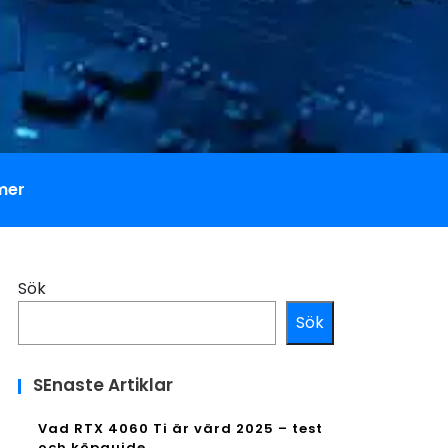
mer
Sök
Sök
SEnaste Artiklar
Vad RTX 4060 Ti är värd 2025 – test
och köpguide