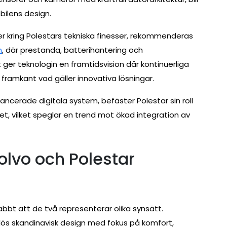
bilens design.
r kring Polestars tekniska finesser, rekommenderas
n
, där prestanda, batterihantering och
 ger teknologin en framtidsvision där kontinuerliga
i framkant vad gäller innovativa lösningar.
cerade digitala system, befäster Polestar sin roll
t, vilket speglar en trend mot ökad integration av
lvo och Polestar
bbt att de två representerar olika synsätt.
dlös skandinavisk design med fokus på komfort,