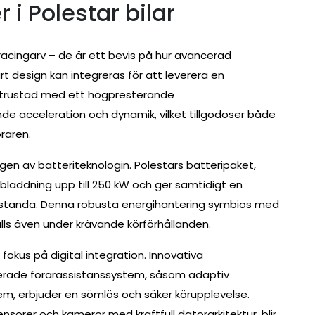
 i Polestar bilar
n racingarv – de är ett bevis på hur avancerad
rt design kan integreras för att leverera en
 utrustad med ett högpresterande
 acceleration och dynamik, vilket tillgodoser både
raren.
ngen av batteriteknologin. Polestars batteripaket,
laddning upp till 250 kW och ger samtidigt en
estanda. Denna robusta energihantering symbios med
lls även under krävande körförhållanden.
fokus på digital integration. Innovativa
erade förarassistanssystem, såsom adaptiv
m, erbjuder en sömlös och säker körupplevelse.
orer och kameror med kraftfull datorarkitektur, blir