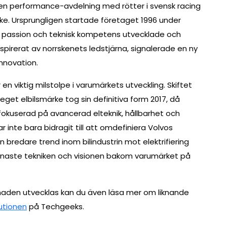
a en performance-avdelning med rötter i svensk racing
märke. Ursprungligen startade företaget 1996 under
 passion och teknisk kompetens utvecklade och
spirerat av norrskenets ledstjärna, signalerade en ny
nnovation.
en viktig milstolpe i varumärkets utveckling. Skiftet
eget elbilsmärke tog sin definitiva form 2017, då
fokuserad på avancerad elteknik, hållbarhet och
 inte bara bidragit till att omdefiniera Volvos
 bredare trend inom bilindustrin mot elektrifiering
naste tekniken och visionen bakom varumärket på
knaden utvecklas kan du även läsa mer om liknande
lutionen
på Techgeeks.