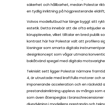
säkerhet och hållbarhet, medan Polestar rik
en tydlig inriktning på högpresterande eldrift
Volvos modellutbud har länge byggt sitt ryk
estetik. Detta innebär att de ofta erbjuder 
körupplevelse, vilket tilltalar en bred publik s
kontrast här har Polestar valt att profilera
lösningar som smarta digitala instrumentpa
designkoncept som vågar utmana konventione
bakåtvänd spegel med digitala motsvarighe
Tekniskt sett ligger Polestar närmare framti
4, är utrustade med kraftfulla motorer och
imponerande acceleration och en räckvidd
prestandainriktning upplevs av många som en 
som även återspeglas i branschrecensioner –
djupdykning i modellens prestanda och tekno