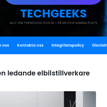
TECHGEEKS
ALLT OM TEKNOLOGI OCH AI – PÅ EN OCH SAMMA PLATS
 oss
Kontakta oss
Integritetspolicy
Disclai
en ledande elbilstillverkare