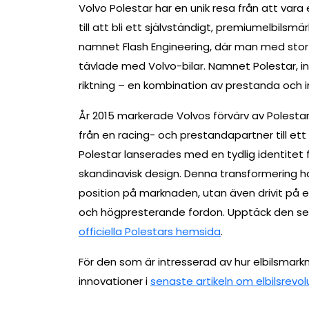
Volvo Polestar har en unik resa från att var
till att bli ett självständigt, premiumelbils
namnet Flash Engineering, där man med stor
tävlade med Volvo-bilar. Namnet Polestar, in
riktning – en kombination av prestanda och i
År 2015 markerade Volvos förvärv av Polestar 
från en racing- och prestandapartner till ett 
Polestar lanserades med en tydlig identitet 
skandinavisk design. Denna transformering har
position på marknaden, utan även drivit på en
och högpresterande fordon. Upptäck den se
officiella Polestars hemsida
.
För den som är intresserad av hur elbilsmar
innovationer i
senaste artikeln om elbilsrevo