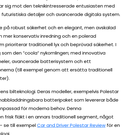
tar sig mot den teknikintresserade entusiasten med
, futuristiska detaljer och avancerade digitala system.
te på robust säkerhet och en elegant, men avskalad
en mer konservativ inredning och en polerad
om prioriterar traditionell lyx och beprövad säkerhet. I
 sig som den ”coola” nykomlingen; med innovativa
neler, avancerade batterisystem och ett
rna (till exempel genom att ersätta traditionell
ter).
dens bilteknologi. Deras modeller, exempelvis Polestar
 snabbladdningsbara batteripaket som levererar både
 anpassad för moderna behov. Denna
frisk fläkt i en annars traditionell segment, något
 se till exempel
Car and Driver Polestar Review
för en
logi.