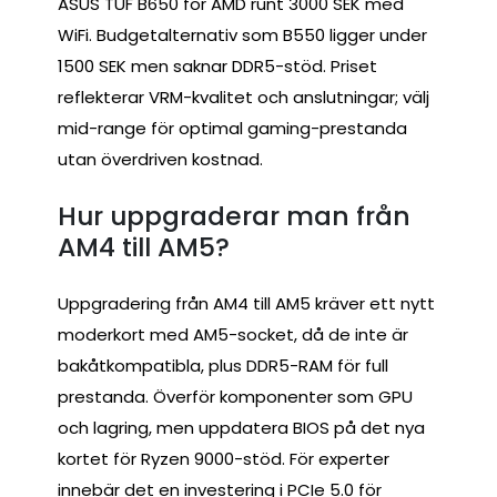
ASUS TUF B650 för AMD runt 3000 SEK med
WiFi. Budgetalternativ som B550 ligger under
1500 SEK men saknar DDR5-stöd. Priset
reflekterar VRM-kvalitet och anslutningar; välj
mid-range för optimal gaming-prestanda
utan överdriven kostnad.
Hur uppgraderar man från
AM4 till AM5?
Uppgradering från AM4 till AM5 kräver ett nytt
moderkort med AM5-socket, då de inte är
bakåtkompatibla, plus DDR5-RAM för full
prestanda. Överför komponenter som GPU
och lagring, men uppdatera BIOS på det nya
kortet för Ryzen 9000-stöd. För experter
innebär det en investering i PCIe 5.0 för