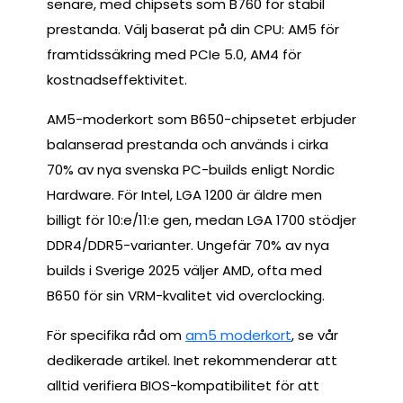
senare, med chipsets som B760 för stabil
prestanda. Välj baserat på din CPU: AM5 för
framtidssäkring med PCIe 5.0, AM4 för
kostnadseffektivitet.
AM5-moderkort som B650-chipsetet erbjuder
balanserad prestanda och används i cirka
70% av nya svenska PC-builds enligt Nordic
Hardware. För Intel, LGA 1200 är äldre men
billigt för 10:e/11:e gen, medan LGA 1700 stödjer
DDR4/DDR5-varianter. Ungefär 70% av nya
builds i Sverige 2025 väljer AMD, ofta med
B650 för sin VRM-kvalitet vid overclocking.
För specifika råd om
am5 moderkort
, se vår
dedikerade artikel. Inet rekommenderar att
alltid verifiera BIOS-kompatibilitet för att