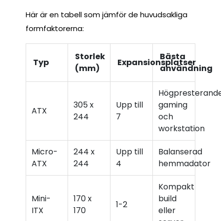
Här är en tabell som jämför de huvudsakliga
formfaktorerna:
Storlek
Bästa
Typ
Expansionsplatser
(mm)
användning
Högpresterand
305 x
Upp till
gaming
ATX
244
7
och
workstation
Micro-
244 x
Upp till
Balanserad
ATX
244
4
hemmadator
Kompakt
Mini-
170 x
build
1-2
ITX
170
eller