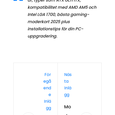
är, typer som ATX och ITX,
kompatibilitet med AMD AM5 och
Intel LGA 1700, bästa gaming-
moderkort 2025 plus
installationstips för din PC-
uppgradering.
För
Näs
Egå
Ta
End
Inlä
E
Gg
Inlä
Mo
Gg