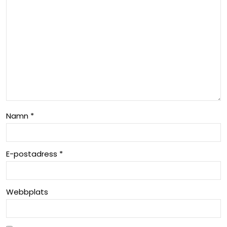
pgr
ad
erin
gar
202
5
Namn
*
E-postadress
*
Webbplats