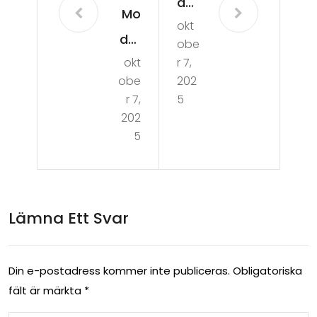
der
Mo
okt
kor
der
obe
t:
okt
r 7,
kor
gui
obe
202
t
r 7,
5
de
pro
202
till
5
ces
val
sor
och
pak
ko
Lämna Ett Svar
et:
mp
bäs
one
ta
Din e-postadress kommer inte publiceras.
Obligatoriska
nte
fält är märkta
*
up
r