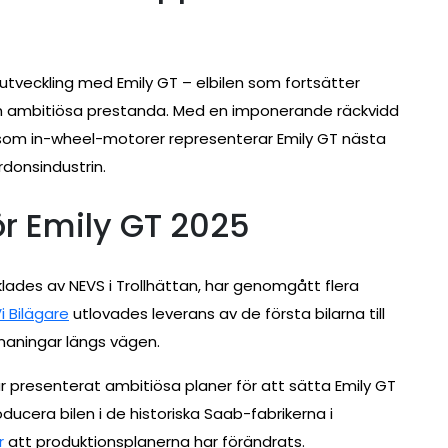
 utveckling med Emily GT – elbilen som fortsätter
h ambitiösa prestanda. Med en imponerande räckvidd
 som in-wheel-motorer representerar Emily GT nästa
donsindustrin.
r Emily GT 2025
lades av NEVS i Trollhättan, har genomgått flera
Vi Bilägare
utlovades leverans av de första bilarna till
maningar längs vägen.
ar presenterat ambitiösa planer för att sätta Emily GT
oducera bilen i de historiska Saab-fabrikerna i
r
att produktionsplanerna har förändrats.