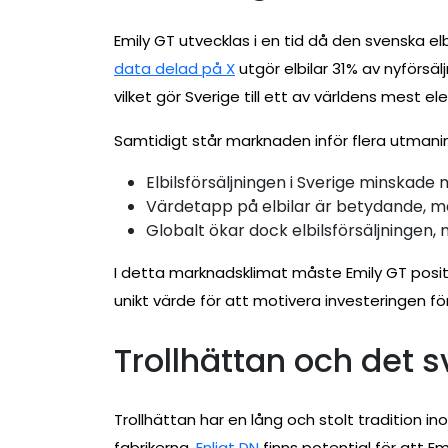
Emily GT utvecklas i en tid då den svenska 
data delad på X
utgör elbilar 31% av nyförsäl
vilket gör Sverige till ett av världens mest ele
Samtidigt står marknaden inför flera utmani
Elbilsförsäljningen i Sverige minskad
Värdetapp på elbilar är betydande, m
Globalt ökar dock elbilsförsäljningen, 
I detta marknadsklimat måste Emily GT positi
unikt värde för att motivera investeringen fö
Trollhättan och det s
Trollhättan har en lång och stolt tradition 
fabrikerna.
Enligt DN
finns potential för att E