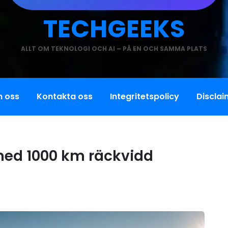
TECHGEEKS
ALLT OM TEKNOLOGI OCH AI – PÅ EN OCH SAMMA PLATS
 oss
Kontakta oss
Integritetspolicy
Disclai
 med 1000 km räckvidd