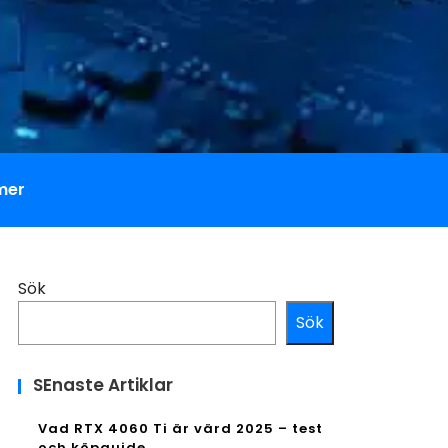
mer
Sök
Sök
SEnaste Artiklar
Vad RTX 4060 Ti är värd 2025 – test
och köpguide