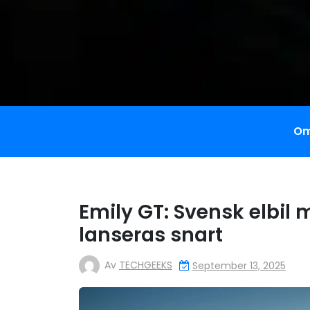
Om
Emily GT: Svensk elbil
lanseras snart
Av
TECHGEEKS
September 13, 2025