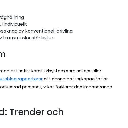
väghållning
l individuellt
aknad av konventionell drivlina
v transmissionsförluster
em
med ett sofistikerat kylsystem som säkerställer
utoblog rapporterar
att denna batterikapacitet är
roducerad personbil, vilket förklarar den imponerande
d: Trender och