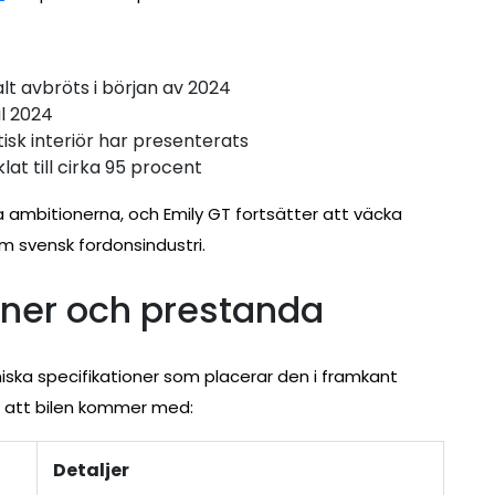
alt avbröts i början av 2024
il 2024
tisk interiör har presenterats
lat till cirka 95 procent
a ambitionerna, och Emily GT fortsätter att väcka
om svensk fordonsindustri.
oner och prestanda
ska specifikationer som placerar den i framkant
att bilen kommer med:
Detaljer