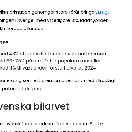
elbilsmarknaden genomgår stora förändringar.
Enligt
jningen i Sverige, med ytterligare 31% laddhybrider –
ktrifierade billänder.
ngar:
e med 43% efter avskaffandet av klimatbonusen
ed 60-75% på fem år för populära modeller
med 11% tillväxt under första halvåret 2024
onera sig som ett premiumalternativ med tillräckligt
r potentiella köpare.
venska bilarvet
inom svensk fordonsindustri, främst genom Saab-
mily GT-projektet kan skapa tusentals nya