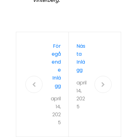
Vinterberg.
För
Näs
Egå
Ta
End
Inlä
E
Gg
Inlä
april
Gg
14,
april
202
14,
5
202
5