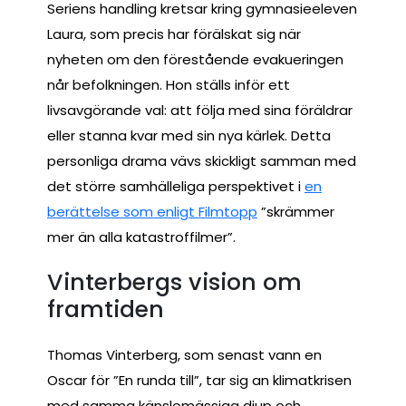
Seriens handling kretsar kring gymnasieeleven
Laura, som precis har förälskat sig när
nyheten om den förestående evakueringen
når befolkningen. Hon ställs inför ett
livsavgörande val: att följa med sina föräldrar
eller stanna kvar med sin nya kärlek. Detta
personliga drama vävs skickligt samman med
det större samhälleliga perspektivet i
en
berättelse som enligt Filmtopp
”skrämmer
mer än alla katastroffilmer”.
Vinterbergs vision om
framtiden
Thomas Vinterberg, som senast vann en
Oscar för ”En runda till”, tar sig an klimatkrisen
med samma känslomässiga djup och