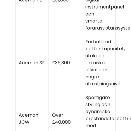
instrumentpanel
och
smarta
förarassistanssyst
Förbättrad
batterikapacitet,
utökade
Aceman SE
£36,300
tekniska
tillval och
högre
utrustningsnivå
Sportigare
styling och
dynamiska
Aceman
Över
prestandaförbättri
JCW
£40,000
med