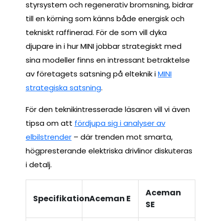
styrsystem och regenerativ bromsning, bidrar
till en körning som känns både energisk och
tekniskt raffinerad. För de som vill dyka
djupare in i hur MINI jobbar strategiskt med
sina modeller finns en intressant betraktelse
av företagets satsning på elteknik i
MINI
strategiska satsning
.
För den teknikintresserade läsaren vill vi även
tipsa om att
fördjupa sig i analyser av
elbilstrender
– där trenden mot smarta,
högpresterande elektriska drivlinor diskuteras
i detalj.
Aceman
Specifikation
Aceman E
SE