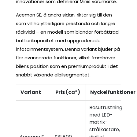
innovationer som definierar Minis varumärke.
Aceman SE, å andra sidan, riktar sig till den
som vill ha ytterligare prestanda och längre
räckvidd – en modell som blandar förbättrad
batterikapacitet med uppgraderade
infotainmentsystem. Denna variant bjuder på
fler avancerade funktioner, vilket framhäver
bilens position som en premiumprodukt i det
snabbt växande elbilsegmentet.
Variant
Pris (ca*)
Nyckelfunktioner
Basutrustning
med LED-
matrix-
strålkastare,
Aceman E
£31,800
digital