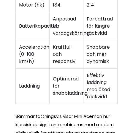
Motor (hk)
184
214
Anpassad
Förbättrad
Batterikapacitet
för
för längre
vardagskörning
räckvidd
Acceleration
Kraftfull
Snabbare
(0-100
och
och mer
km/h)
responsiv
dynamisk
Effektiv
Optimerad
laddning
Laddning
för
med ökad
snabbladdning
räckvidd
Sammanfattningsvis visar Mini Aceman hur
klassisk design kan kombineras med modern
elbilsteknik för att erbjuda en prestanda som