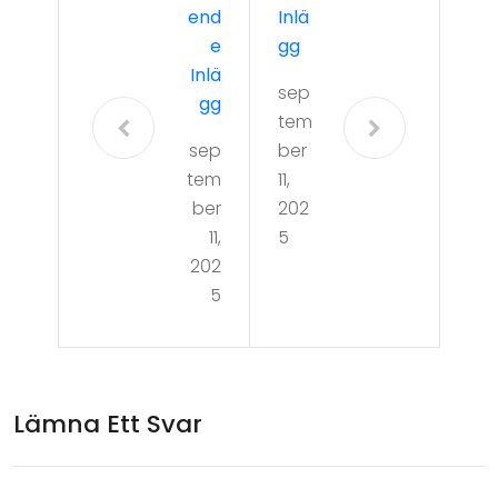
End
Inlä
E
Gg
Inlä
sep
Gg
tem
sep
ber
tem
11,
ber
202
11,
5
202
5
Lämna Ett Svar