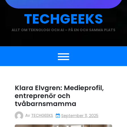
TECHGEEKS
ALLT OM TEKNOLOGI OCH AI – PÅ EN OCH SAMMA PLATS
Klara Elvgren: Medieprofil,
entreprenör och
tvåbarnsmamma
Av
TECHGEEKS
September 11, 2025