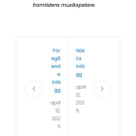
framtidens musikspelare.
För
Näs
Egå
Ta
End
Inlä
E
Gg
Inlä
april
Gg
12,
april
202
12,
5
202
5