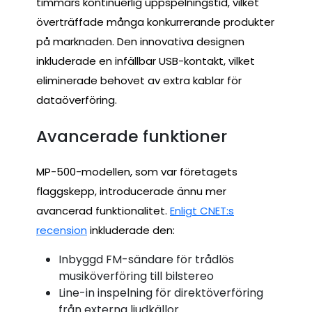
timmars kontinuerlig uppspelningstid, vilket
överträffade många konkurrerande produkter
på marknaden. Den innovativa designen
inkluderade en infällbar USB-kontakt, vilket
eliminerade behovet av extra kablar för
dataöverföring.
Avancerade funktioner
MP-500-modellen, som var företagets
flaggskepp, introducerade ännu mer
avancerad funktionalitet.
Enligt CNET:s
recension
inkluderade den:
Inbyggd FM-sändare för trådlös
musiköverföring till bilstereo
Line-in inspelning för direktöverföring
från externa ljudkällor