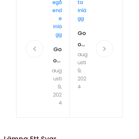
Egå
Ta
End
Inlä
E
Gg
Inlä
Go
Gg
ogl
Go
aug
e
ogl
usti
Pix
aug
9,
e
el
usti
202
Pix
9,
4
7:
el
202
For
4
8:
tfar
Bal
an
ans
de
Lämna Ett Svar
mel