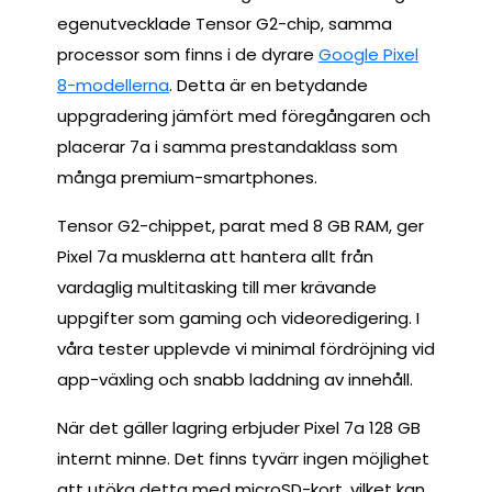
egenutvecklade Tensor G2-chip, samma
processor som finns i de dyrare
Google Pixel
8-modellerna
. Detta är en betydande
uppgradering jämfört med föregångaren och
placerar 7a i samma prestandaklass som
många premium-smartphones.
Tensor G2-chippet, parat med 8 GB RAM, ger
Pixel 7a musklerna att hantera allt från
vardaglig multitasking till mer krävande
uppgifter som gaming och videoredigering. I
våra tester upplevde vi minimal fördröjning vid
app-växling och snabb laddning av innehåll.
När det gäller lagring erbjuder Pixel 7a 128 GB
internt minne. Det finns tyvärr ingen möjlighet
att utöka detta med microSD-kort, vilket kan