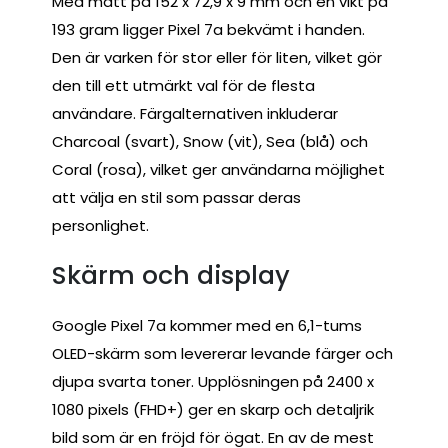
Med mått på 152 x 72,9 x 9 mm och en vikt på
193 gram ligger Pixel 7a bekvämt i handen.
Den är varken för stor eller för liten, vilket gör
den till ett utmärkt val för de flesta
användare. Färgalternativen inkluderar
Charcoal (svart), Snow (vit), Sea (blå) och
Coral (rosa), vilket ger användarna möjlighet
att välja en stil som passar deras
personlighet.
Skärm och display
Google Pixel 7a kommer med en 6,1-tums
OLED-skärm som levererar levande färger och
djupa svarta toner. Upplösningen på 2400 x
1080 pixels (FHD+) ger en skarp och detaljrik
bild som är en fröjd för ögat. En av de mest