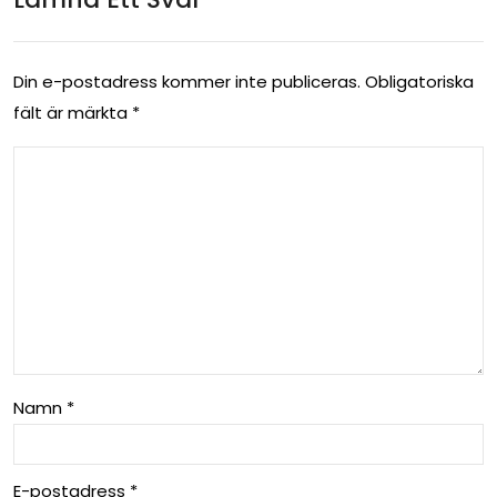
Rel
lan
eva
Pris
Din e-postadress kommer inte publiceras.
Obligatoriska
nt
fält är märkta
*
och
202
Pre
4?
sta
nd
a
Namn
*
E-postadress
*