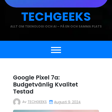
TECHGEEKS
ALLT OM TEKNOLOGI OCH AI – PÅ EN OCH SAMMA PLATS
Google Pixel 7a:
Budgetvänlig Kvalitet
Testad
Av
TECHGEEKS
Augusti 9, 2024