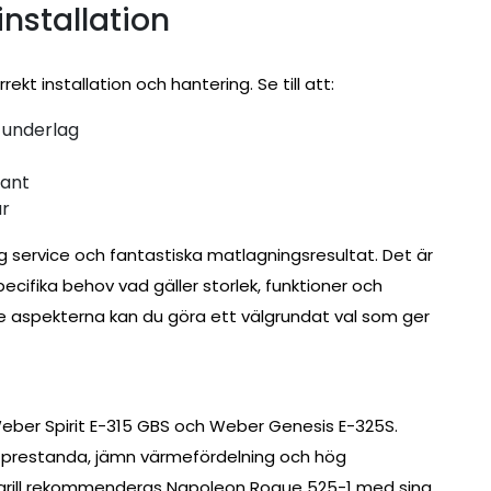
installation
ekt installation och hantering. Se till att:
t underlag
rant
ar
lig service och fantastiska matlagningsresultat. Det är
pecifika behov vad gäller storlek, funktioner och
 aspekterna kan du göra ett välgrundat val som ger
eber Spirit E-315 GBS och Weber Genesis E-325S.
l prestanda, jämn värmefördelning och hög
mgrill rekommenderas Napoleon Rogue 525-1 med sina