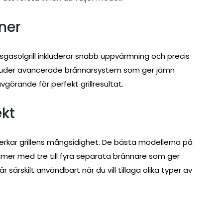
ner
tsgasolgrill inkluderar snabb uppvärmning och precis
rbjuder avancerade brännarsystem som ger jämn
avgörande för perfekt grillresultat.
kt
verkar grillens mångsidighet. De bästa modellerna på
er med tre till fyra separata brännare som ger
 särskilt användbart när du vill tillaga olika typer av