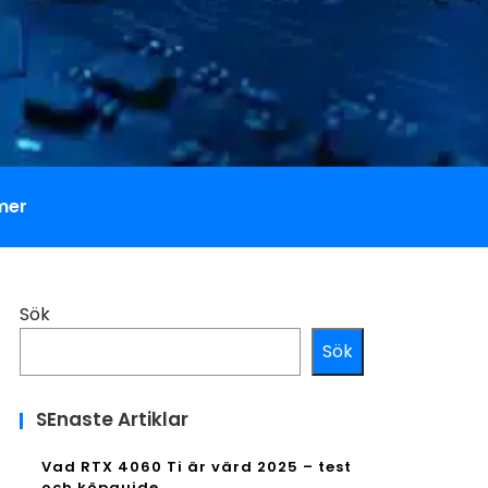
mer
Sök
Sök
SEnaste Artiklar
Vad RTX 4060 Ti är värd 2025 – test
och köpguide