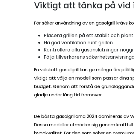
Viktigt att tänka på vid 
För säker användning av en gasolgrill krävs korr
Placera grillen på ett stabilt och plan
Ha god ventilation runt grillen
Kontrollera alla gasanslutningar nogg
Följa tillverkarens säkerhetsanvisning
En välskött gasolgrill kan ge många års pålit
viktigt att välja en modell som passar dina s
budget. Genom att förstå de grundläggande
glädje under lång tid framöver.
De bästa gasolgrillarna 2024 domineras av W
Dessa modeller utmärker sig genom kraftful
byggkvalitet. För den som söker en premiu