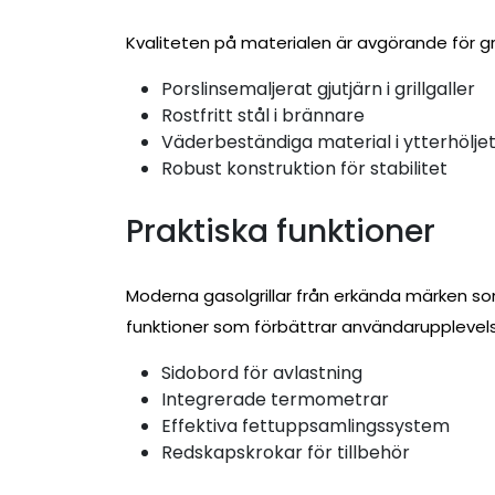
Kvaliteten på materialen är avgörande för gri
Porslinsemaljerat gjutjärn i grillgaller
Rostfritt stål i brännare
Väderbeständiga material i ytterhölje
Robust konstruktion för stabilitet
Praktiska funktioner
Moderna gasolgrillar från erkända märken so
funktioner som förbättrar användarupplevels
Sidobord för avlastning
Integrerade termometrar
Effektiva fettuppsamlingssystem
Redskapskrokar för tillbehör