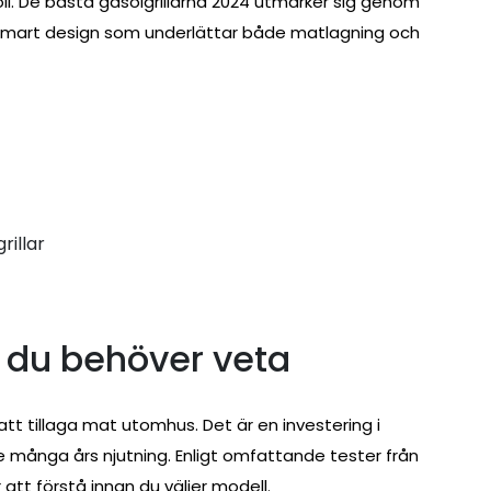
l. De bästa gasolgrillarna 2024 utmärker sig genom
ch smart design som underlättar både matlagning och
rillar
d du behöver veta
att tillaga mat utomhus. Det är en investering i
e många års njutning. Enligt omfattande tester från
 att förstå innan du väljer modell.