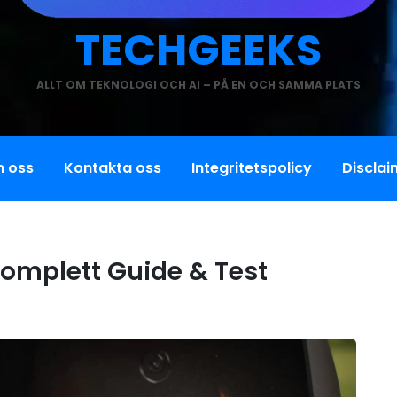
TECHGEEKS
ALLT OM TEKNOLOGI OCH AI – PÅ EN OCH SAMMA PLATS
 oss
Kontakta oss
Integritetspolicy
Disclai
Komplett Guide & Test