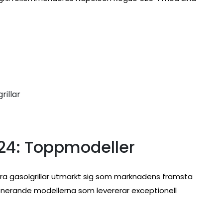
rillar
024: Toppmodeller
era gasolgrillar utmärkt sig som marknadens främsta
ponerande modellerna som levererar exceptionell