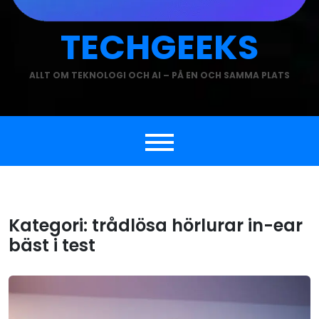
TECHGEEKS
ALLT OM TEKNOLOGI OCH AI – PÅ EN OCH SAMMA PLATS
Kategori:
trådlösa hörlurar in-ear
bäst i test