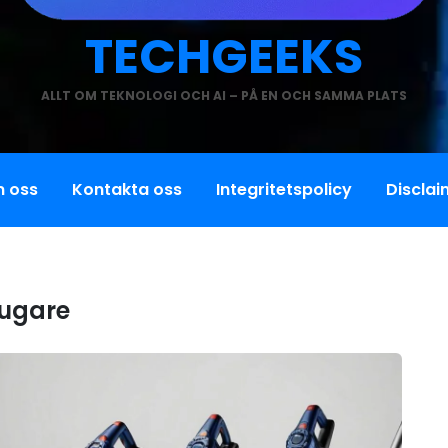
TECHGEEKS
ALLT OM TEKNOLOGI OCH AI – PÅ EN OCH SAMMA PLATS
 oss
Kontakta oss
Integritetspolicy
Disclai
ugare