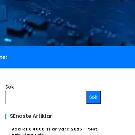
mer
Sök
Sök
SEnaste Artiklar
Vad RTX 4060 Ti är värd 2025 – test
och köpguide