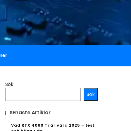
mer
Sök
Sök
SEnaste Artiklar
Vad RTX 4060 Ti är värd 2025 – test
och köpguide