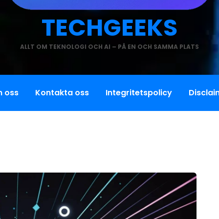
TECHGEEKS
ALLT OM TEKNOLOGI OCH AI – PÅ EN OCH SAMMA PLATS
 oss
Kontakta oss
Integritetspolicy
Disclai