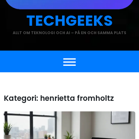
TECHGEEKS
ALLT OM TEKNOLOGI OCH AI – PÅ EN OCH SAMMA PLATS
Kategori:
henrietta fromholtz