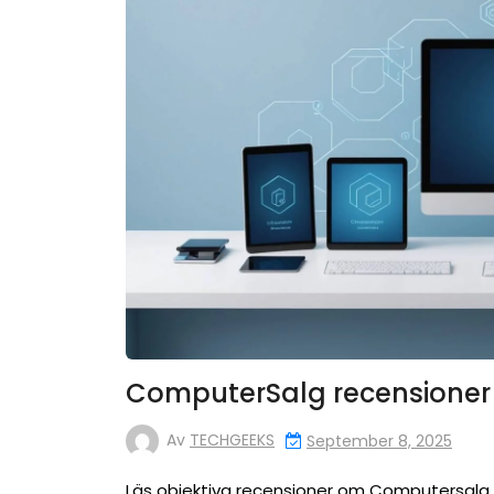
ComputerSalg recensioner 
Av
TECHGEEKS
September 8, 2025
Läs objektiva recensioner om Computersalg 20