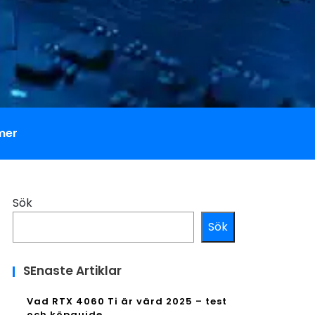
mer
Sök
Sök
SEnaste Artiklar
Vad RTX 4060 Ti är värd 2025 – test
och köpguide