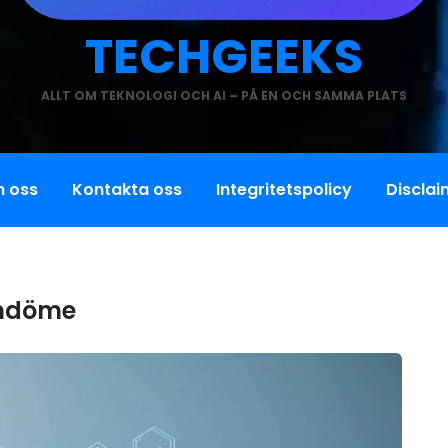
TECHGEEKS
ALLT OM TEKNOLOGI OCH AI – PÅ EN OCH SAMMA PLATS
 oss
Kontakta oss
Integritetspolicy
Disclai
mdöme